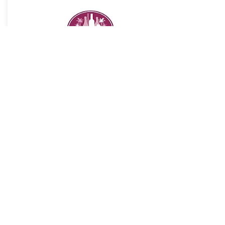
Los Angeles Wine Competition
- 2017 : Silver medal (
vintage
2015)
Allwines Asia
- 2016 : Gold medal (
vintage
2015)